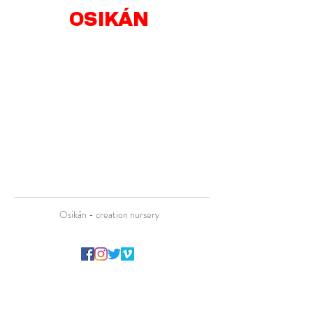
OSIKÁN
Osikán - creation nursery