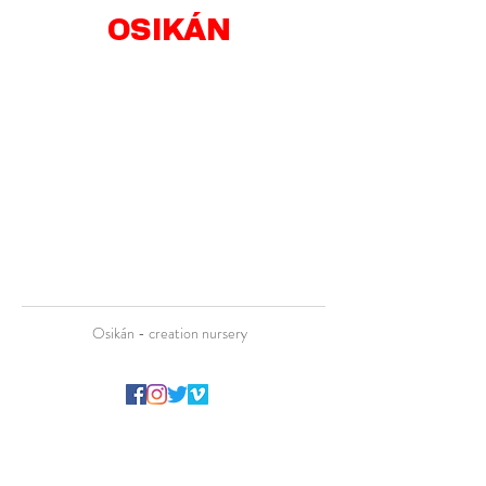
OSIKÁN
Osikán - creation nursery