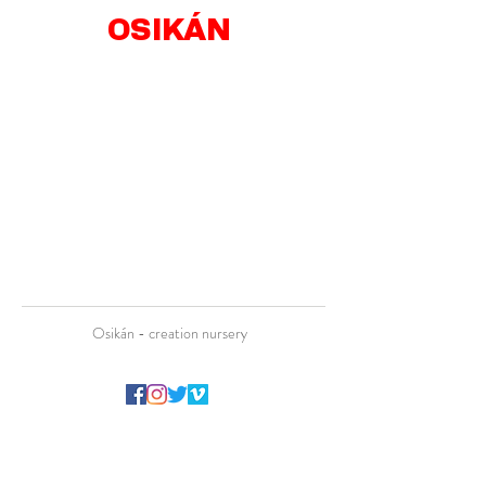
OSIKÁN
Osikán - creation nursery