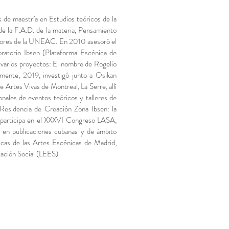
 de maestría en Estudios teóricos de la
e la F.A.D. de la materia, Pensamiento
gadores de la UNEAC. En 2010 asesoró el
oratorio Ibsen (Plataforma Escénica de
n varios proyectos: El nombre de Rogelio
lmente, 2019, investigó junto a Osikan
 Artes Vivas de Montreal, La Serre, allí
nales de eventos teóricos y talleres de
“Residencia de Creación Zona Ibsen: la
én participa en el XXXVI Congreso LASA,
n en publicaciones cubanas y de ámbito
ficas de las Artes Escénicas de Madrid,
tación Social (LEES)