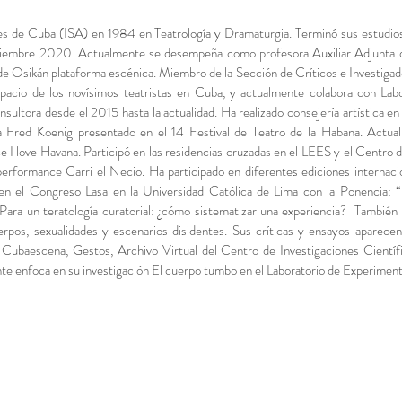
es de Cuba (ISA) en 1984 en Teatrología y Dramaturgia. Terminó sus estudios
viembre 2020. Actualmente se desempeña como profesora Auxiliar Adjunta d
 de Osikán plataforma escénica. Miembro de la Sección de Críticos e Investi
acio de los novísimos teatristas en Cuba, y actualmente colabora con Lab
ltora desde el 2015 hasta la actualidad. Ha realizado consejería artística e
a Fred Koenig presentado en el 14 Festival de Teatro de la Habana. Actua
 I love Havana. Participó en las residencias cruzadas en el LEES y el Centro de
performance Carri el Necio. Ha participado en diferentes ediciones internacio
ó en el Congreso Lasa en la Universidad Católica de Lima con la Ponencia: 
” Para un teratología curatorial: ¿cómo sistematizar una experiencia? Tambi
rpos, sexualidades y escenarios disidentes. Sus críticas y ensayos aparece
s, Cubaescena, Gestos, Archivo Virtual del Centro de Investigaciones Cientí
nte enfoca en su investigación El cuerpo tumbo en el Laboratorio de Experimen