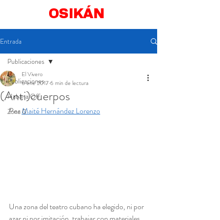
OSIKÁN
Entrada
Publicaciones
El Vivero
Publicaciones
6 ene 2017
6 min de lectura
(Anti)cuerpos
Habana Off
Por 
Maité Hernández Lorenzo
Zona 0
Una zona del teatro cubano ha elegido, ni por 
azar ni por imitación, trabajar con materiales 