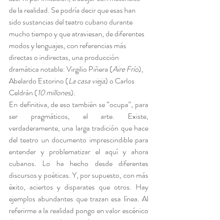
de la realidad. Se podría decir que esas han 
sido sustancias del teatro cubano durante 
mucho tiempo y que atraviesan, de diferentes 
modos y lenguajes, con referencias más 
directas o indirectas, una producción 
dramática notable: Virgilio Piñera (
Aire Frío
), 
Abelardo Estorino (
La casa vieja
) o Carlos 
Celdrán (
10 millones
).
En definitiva, de eso también se “ocupa”, para 
ser pragmáticos, el arte. Existe, 
verdaderamente, una larga tradición que hace 
del teatro un documento imprescindible para 
entender y problematizar el aquí y ahora 
cubanos. Lo ha hecho desde diferentes 
discursos y poéticas. Y, por supuesto, con más 
éxito, aciertos y disparates que otros. Hay 
ejemplos abundantes que trazan esa línea. Al 
referirme a la realidad pongo en valor escénico 