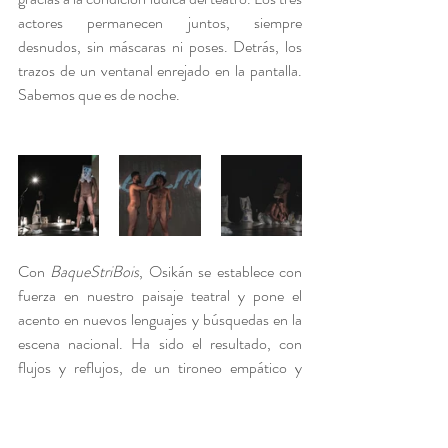
actores permanecen juntos, siempre 
desnudos, sin máscaras ni poses. Detrás, los 
trazos de un ventanal enrejado en la pantalla. 
Sabemos que es de noche.
Con 
BaqueStriBois
, Osikán se establece con 
fuerza en nuestro paisaje teatral y pone el 
acento en nuevos lenguajes y búsquedas en la 
escena nacional. Ha sido el resultado, con 
flujos y reflujos, de un tironeo empático y 
cuestionable con el teatro cubano y otras 
experiencias ancladas en el biodrama y el 
teatro documental. Gracias, también y no 